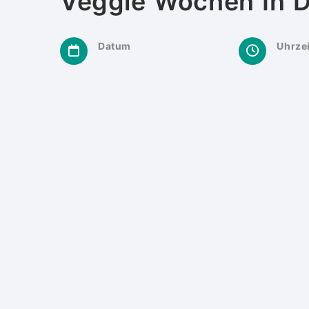
Veggie Wochen In D
Datum
Uhrzei